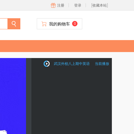
[
]
注册
登录
收藏本站
我的购物车
0
武汉外校八上期中英语
当前播放