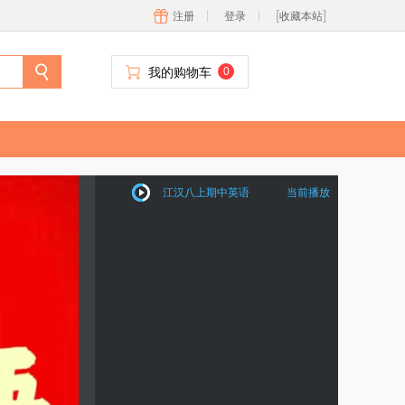
[
]
注册
登录
收藏本站
我的购物车
0
江汉八上期中英语
当前播放